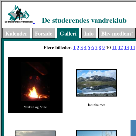
De studerendes vandreklub
Kalender
Forside
Galleri
Info
Bliv medlem!
Flere billeder
10
:
1
2
3
4
5
6
7
8
9
11
12
13
14
Jotunheimen
Maiken og Stine