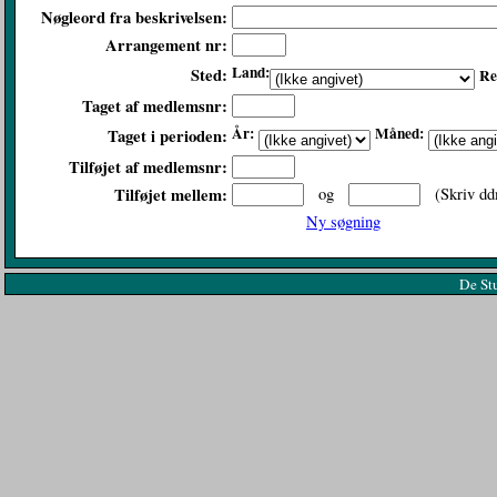
Nøgleord fra beskrivelsen:
Arrangement nr:
Land:
Sted:
Re
Taget af medlemsnr:
År:
Måned:
Taget i perioden:
Tilføjet af medlemsnr:
Tilføjet mellem:
og
(Skriv dd
Ny søgning
De St