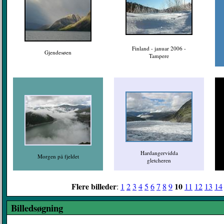
Finland - januar 2006 -
Gjendesøen
Tampere
Hardangervidda
Morgen på fjeldet
gletcheren
Flere billeder
10
:
1
2
3
4
5
6
7
8
9
11
12
13
14
Billedsøgning