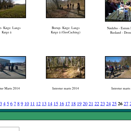
p- Køge. Langs
Borup- Køge. Langs
Nødebo - Esrum K
Køge å
Køge å (GeoCaching)
Rusland - Dron
otur Marts 2014
Introtur marts 2014
Introtur marts
26
3
4
5
6
7
8
9
10
11
12
13
14
15
16
17
18
19
20
21
22
23
24
25
27