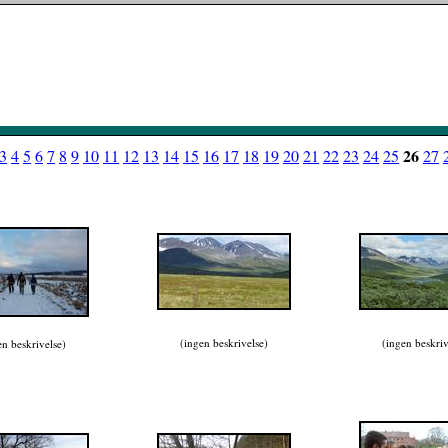
26
3
4
5
6
7
8
9
10
11
12
13
14
15
16
17
18
19
20
21
22
23
24
25
27
(ingen beskrivelse)
(ingen beskriv
en beskrivelse)