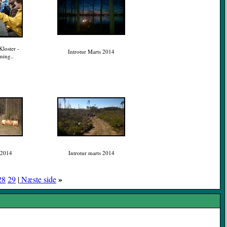
loster -
Introtur Marts 2014
ning..
 2014
Introtur marts 2014
»
28
29
|
Næste side