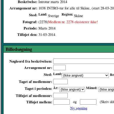
Beskrivelse:
Introtur marts 2014
Arrangement nr:
1038
INTRO-tur for alle til Skåne, (start 28-03-2
Land:
Region:
Sted:
Sverige
Skåne
Fotograf:
(2278)
Medlem nr. 2278 eksisterer ikke!
Periode:
Marts 2014
Tilføjet den:
31-03-2014
Billedsøgning
Nøgleord fra beskrivelsen:
Arrangement nr:
Land:
Sted:
Re
Taget af medlemsnr:
År:
Måned:
Taget i perioden:
Tilføjet af medlemsnr:
Tilføjet mellem:
og
(Skriv dd
Ny søgning