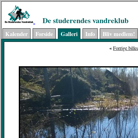
De studerendes vandreklub
Kalender
Forside
Galleri
Info
Bliv medlem!
«
Forrige bille