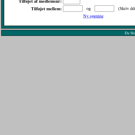
Tilføjet af medlemsnr:
Tilføjet mellem:
og
(Skriv dd
Ny søgning
De St