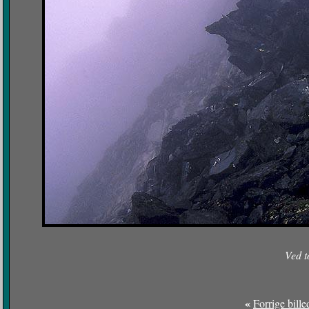
Ved t
«
Forrige bille