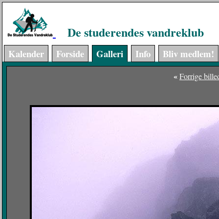
De studerendes vandreklub
Kalender
Forside
Galleri
Info
Bliv medlem!
«
Forrige bille