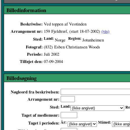
Billedinformation
Beskrivelse:
Ved toppen af Veotinden
Arrangement nr:
159
Fjeldtræf, (start 18-07-2002)
(vis)
Land:
Region:
Sted:
Norge
Jotunheimen
Fotograf:
(832)
Esben Christiansen Woods
Periode:
Juli 2002
Tilføjet den:
07-09-2004
Billedsøgning
Nøgleord fra beskrivelsen:
Arrangement nr:
Land:
Sted:
Re
Taget af medlemsnr:
År:
Måned:
Taget i perioden: