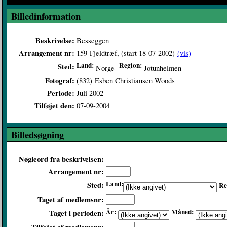
Billedinformation
Beskrivelse:
Besseggen
Arrangement nr:
159
Fjeldtræf, (start 18-07-2002)
(vis)
Land:
Region:
Sted:
Norge
Jotunheimen
Fotograf:
(832)
Esben Christiansen Woods
Periode:
Juli 2002
Tilføjet den:
07-09-2004
Billedsøgning
Nøgleord fra beskrivelsen:
Arrangement nr:
Land:
Sted:
Re
Taget af medlemsnr:
År:
Måned:
Taget i perioden: