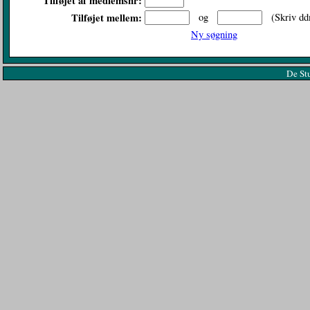
Tilføjet af medlemsnr:
Tilføjet mellem:
og
(Skriv dd
Ny søgning
De St