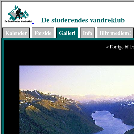
De studerendes vandreklub
Kalender
Forside
Galleri
Info
Bliv medlem!
«
Forrige bille