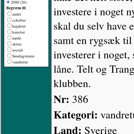
2000 (26)
investere i noget 
Begræns til
andet
cykeltur
skal du selv have 
kajaktur
kanotur
samt en rygsæk til
møde
skitur
investerer i noget
socialt
Søndagsturen
vandretur
låne. Telt og Tran
klubben.
Nr:
386
Kategori:
vandret
Land:
Sverige