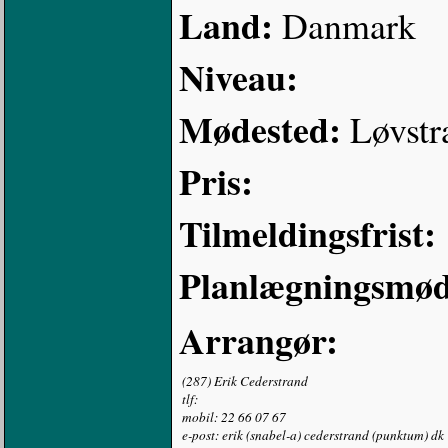
Land:
Danmark
Niveau:
Mødested:
Løvstr
Pris:
Tilmeldingsfrist:
Planlægningsmød
Arrangør:
(287) Erik Cederstrand
tlf:
mobil: 22 66 07 67
e-post: erik (snabel-a) cederstrand (punktum) dk