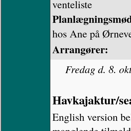
venteliste
Planlægningsmø
hos Ane på Ørneve
Arrangører:
Fredag d. 8. ok
Havkajaktur/se
English version be
manglende tilmeldin