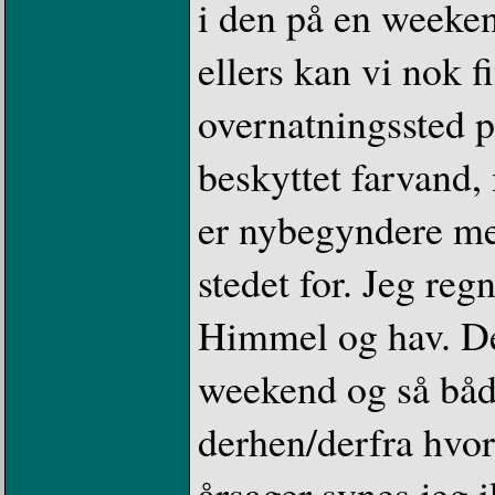
i den på en weeken
ellers kan vi nok 
overnatningssted på
beskyttet farvand,
er nybegyndere med 
stedet for. Jeg reg
Himmel og hav. D
weekend og så både
derhen/derfra hvo
årsager synes jeg 