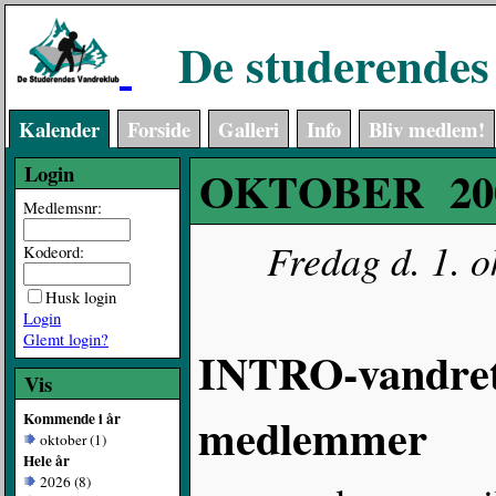
De studerendes
Kalender
Forside
Galleri
Info
Bliv medlem!
Login
OKTOBER 20
Medlemsnr:
Fredag d. 1. o
Kodeord:
Husk login
Login
Glemt login?
INTRO-vandretu
Vis
medlemmer
Kommende i år
oktober (1)
Hele år
2026 (8)