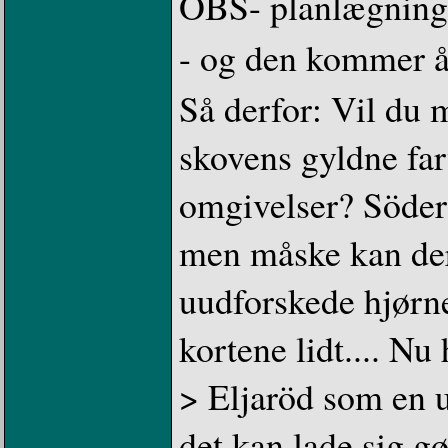
OBS- planlægningsm
- og den kommer åb
Så derfor: Vil du 
skovens gyldne far
omgivelser? Söder
men måske kan der 
uudforskede hjørne
kortene lidt.... Nu
> Eljaröd som en u
det kan lade sig g