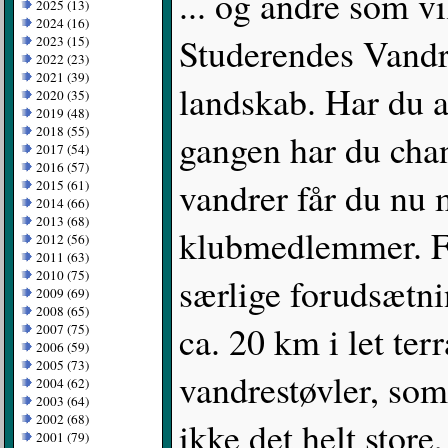
... og andre som v
2025 (13)
2024 (16)
Studerendes Vandre
2023 (15)
2022 (23)
2021 (39)
landskab. Har du al
2020 (35)
2019 (48)
2018 (55)
gangen har du chan
2017 (54)
2016 (57)
vandrer får du nu
2015 (61)
2014 (66)
2013 (68)
klubmedlemmer. Fo
2012 (56)
2011 (63)
2010 (75)
særlige forudsætnin
2009 (69)
2008 (65)
ca. 20 km i let ter
2007 (75)
2006 (59)
2005 (73)
vandrestøvler, som
2004 (62)
2003 (64)
2002 (68)
ikke det helt store,
2001 (79)