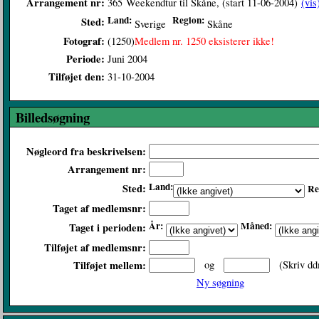
Arrangement nr:
365
Weekendtur til Skåne, (start 11-06-2004)
(vis
Land:
Region:
Sted:
Sverige
Skåne
Fotograf:
(1250)
Medlem nr. 1250 eksisterer ikke!
Periode:
Juni 2004
Tilføjet den:
31-10-2004
Billedsøgning
Nøgleord fra beskrivelsen:
Arrangement nr:
Land:
Sted:
Re
Taget af medlemsnr:
År:
Måned:
Taget i perioden:
Tilføjet af medlemsnr:
Tilføjet mellem:
og
(Skriv dd
Ny søgning