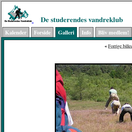
De studerendes vandreklub
Kalender
Forside
Galleri
Info
Bliv medlem!
«
Forrige bille